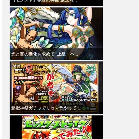
【モンスト】獄炎の神殿 旅立ち...
光と闇の進化を求めて−上級 ヘ...
超獣神祭ガチャでリセマラやって...