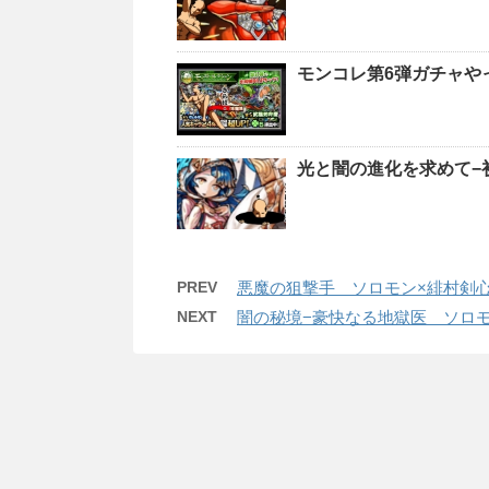
モンコレ第6弾ガチャや
光と闇の進化を求めて−
PREV
悪魔の狙撃手 ソロモン×緋村剣心
NEXT
闇の秘境−豪快なる地獄医 ソロモ