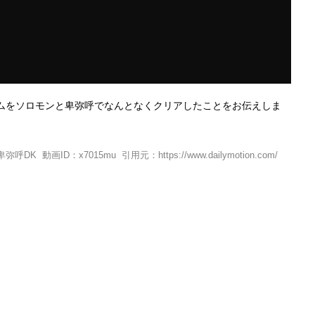
ムをソロモンと卑弥呼でなんとなくクリアしたことをお伝えしま
ID：x7015mu 引用元：https://www.dailymotion.com/