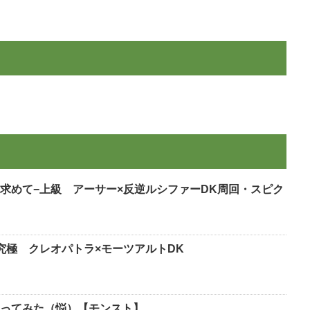
求めて−上級 アーサー×反逆ルシファーDK周回・スピク
究極 クレオパトラ×モーツアルトDK
ってみた（悩）【モンスト】