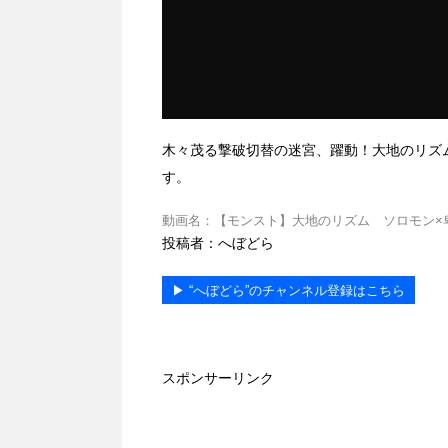
木々茂る撃破切替の迷宮、躍動！大地のリズ
す。
動画名：【モンスト】大地のリズム ソロモン×卑弥呼DK 動画
投稿者：へぼどら
▶︎ “へぼどら”のチャンネル登録はこちら
スポンサーリンク