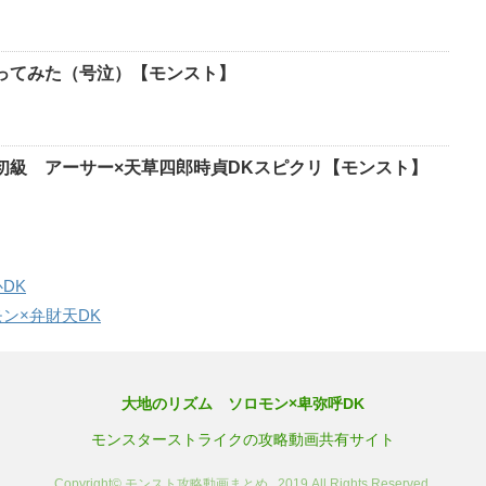
ってみた（号泣）【モンスト】
初級 アーサー×天草四郎時貞DKスピクリ【モンスト】
DK
ン×弁財天DK
大地のリズム ソロモン×卑弥呼DK
モンスターストライクの攻略動画共有サイト
Copyright© モンスト攻略動画まとめ , 2019 All Rights Reserved.