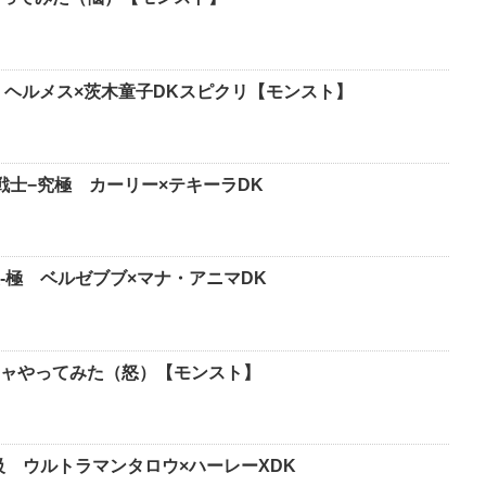
 ヘルメス×茨木童子DKスピクリ【モンスト】
戦士−究極 カーリー×テキーラDK
-極 ベルゼブブ×マナ・アニマDK
ャやってみた（怒）【モンスト】
級 ウルトラマンタロウ×ハーレーXDK