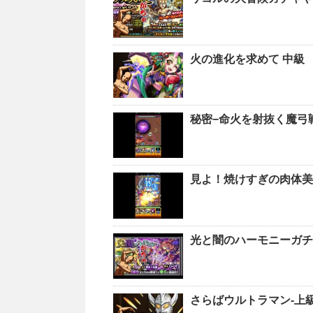
火の進化を求めて 中級
秘密−命火を射抜く魔弓
見よ！焼けすぎの肉体美
光と闇のハーモニーガチ
さらばウルトラマン-上