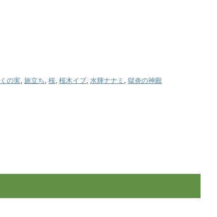
くの実
,
旅立ち
,
桜
,
桜木イブ
,
水輝ナナミ
,
獄炎の神殿