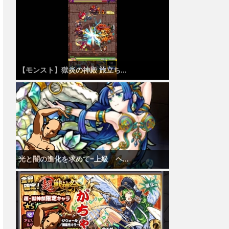
【モンスト】獄炎の神殿 旅立ち...
光と闇の進化を求めて−上級 ヘ...