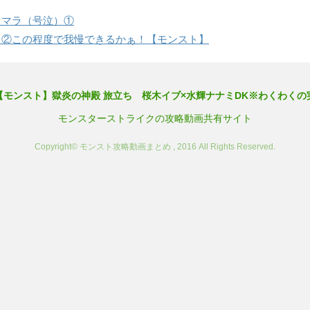
セマラ（号泣）①
）②この程度で我慢できるかぁ！【モンスト】
【モンスト】獄炎の神殿 旅立ち 桜木イブ×水輝ナナミDK※わくわくの
モンスターストライクの攻略動画共有サイト
Copyright© モンスト攻略動画まとめ , 2016 All Rights Reserved.