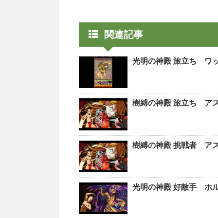
関連記事
光明の神殿 旅立ち ワ
樹縛の神殿 旅立ち ア
樹縛の神殿 挑戦者 ア
光明の神殿 好敵手 ホ