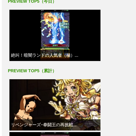
PREVIEW TOP5（今日）
絶叫！暗闇ランドの人気者（極）...
PREVIEW TOP5（累計）
リベンジャーズ−拳闘王の再挑戦...