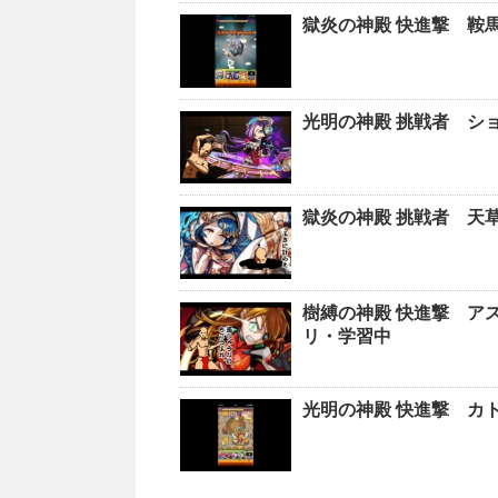
獄炎の神殿 快進撃 鞍
光明の神殿 挑戦者 シ
獄炎の神殿 挑戦者 天
樹縛の神殿 快進撃 ア
リ・学習中
光明の神殿 快進撃 カ