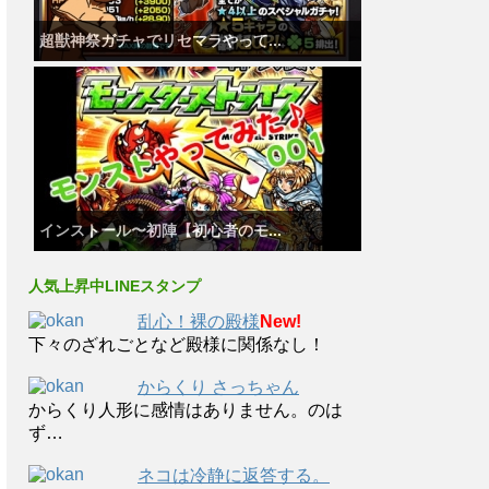
超獣神祭ガチャでリセマラやって...
インストール〜初陣【初心者のモ...
人気上昇中LINEスタンプ
乱心！裸の殿様
New!
下々のざれごとなど殿様に関係なし！
からくり さっちゃん
からくり人形に感情はありません。のは
ず…
ネコは冷静に返答する。