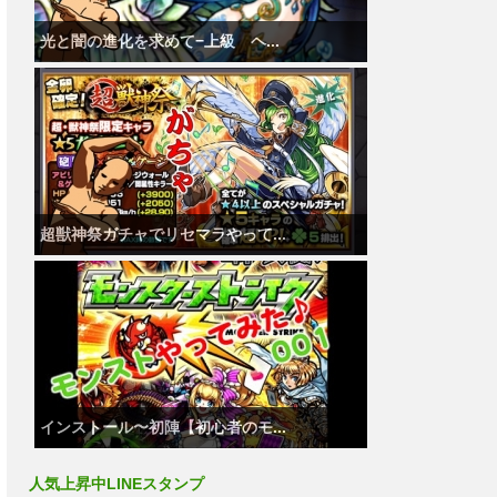
光と闇の進化を求めて−上級 ヘ...
超獣神祭ガチャでリセマラやって...
インストール〜初陣【初心者のモ...
人気上昇中LINEスタンプ