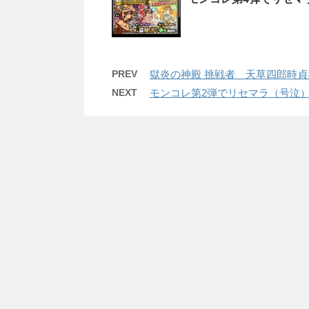
PREV
獄炎の神殿 挑戦者 天草四郎時貞
NEXT
モンコレ第2弾でリセマラ（号泣