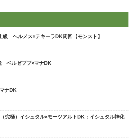
上級 ヘルメス×テキーラDK周回【モンスト】
極 ベルゼブブ×マナDK
マナDK
（究極）イシュタル×モーツアルトDK：イシュタル神化