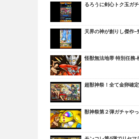
るろうに剣心トク玉ガチ
天界の神が創りし傑作−
怪獣無法地帯 特別任務
超獣神祭！全て金卵確定
獣神祭第２弾ガチャやっ
モンコレ第4弾でリセマ