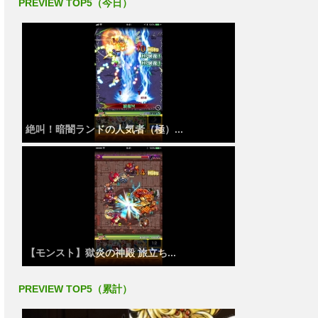
PREVIEW TOP5（今日）
絶叫！暗闇ランドの人気者（極）...
【モンスト】獄炎の神殿 旅立ち...
PREVIEW TOP5（累計）