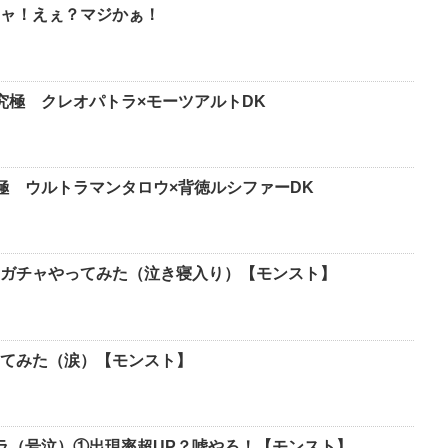
ャ！えぇ？マジかぁ！
究極 クレオパトラ×モーツアルトDK
-極 ウルトラマンタロウ×背徳ルシファーDK
ガチャやってみた（泣き寝入り）【モンスト】
てみた（涙）【モンスト】
ラ（号泣）①出現率超UP？嘘やろ！【モンスト】