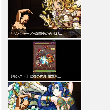
リベンジャーズ−拳闘王の再挑戦...
【モンスト】獄炎の神殿 旅立ち...