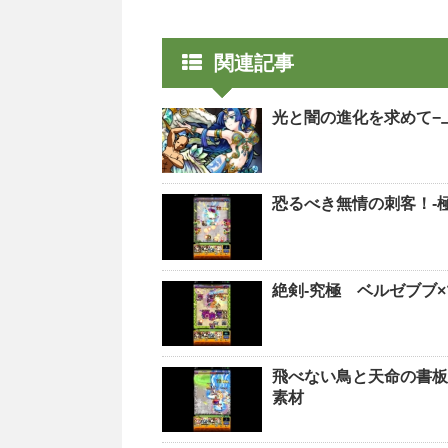
関連記事
光と闇の進化を求めて−
恐るべき無情の刺客！-
絶剣-究極 ベルゼブブ×
飛べない鳥と天命の書板
素材