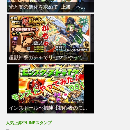
光と闇の進化を求めて−上級 ヘ...
超獣神祭ガチャでリセマラやって...
インストール〜初陣【初心者のモ...
人気上昇中LINEスタンプ