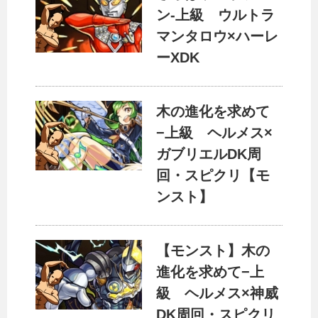
ン-上級 ウルトラ
マンタロウ×ハーレ
ーXDK
木の進化を求めて
−上級 ヘルメス×
ガブリエルDK周
回・スピクリ【モ
ンスト】
【モンスト】木の
進化を求めて−上
級 ヘルメス×神威
DK周回・スピクリ