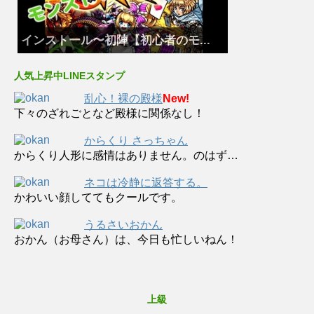
インストール〜初陣【初心者のモ...
人気上昇中LINEスタンプ
乱心！裸の殿様
New!
下々のざれごとなど殿様に関係なし！
からくり さっちゃん
からくり人形に感情はありません。のはず…
ネコは冷静に返答する。
かわいい顔しててもクールです。
うるさいおかん
おかん（お母さん）は、今日も忙しいねん！
上級