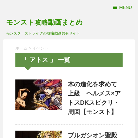
MENU
モンスト攻略動画まとめ
モンスターストライクの攻略動画共有サイト
ホーム
>
イベント
「 アトス 」 一覧
木の進化を求めて
上級 ヘルメス×ア
トスDKスピクリ・
周回【モンスト】
ブルガシオン聖殿