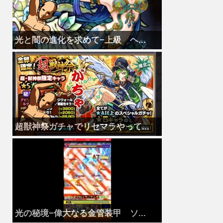
光と闇の進化を求めて−上級 ヘ...
超獣神祭ガチャでリセマラやって...
光の秘境−偉大なる金管装甲 ソ...