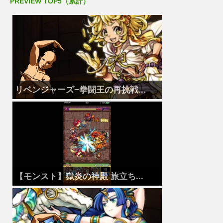
PREVIEW TOP5（累計）
リベンジャーズ−拳闘王の再挑戦...
【モンスト】獄炎の神殿 旅立ち...