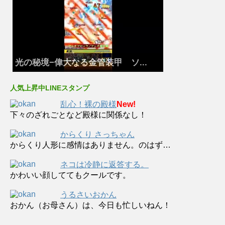
光の秘境−偉大なる金管装甲 ソ...
人気上昇中LINEスタンプ
乱心！裸の殿様
New!
下々のざれごとなど殿様に関係なし！
からくり さっちゃん
からくり人形に感情はありません。のはず…
ネコは冷静に返答する。
かわいい顔しててもクールです。
うるさいおかん
おかん（お母さん）は、今日も忙しいねん！