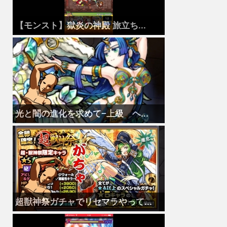
【モンスト】獄炎の神殿 旅立ち...
光と闇の進化を求めて−上級 ヘ...
超獣神祭ガチャでリセマラやって...