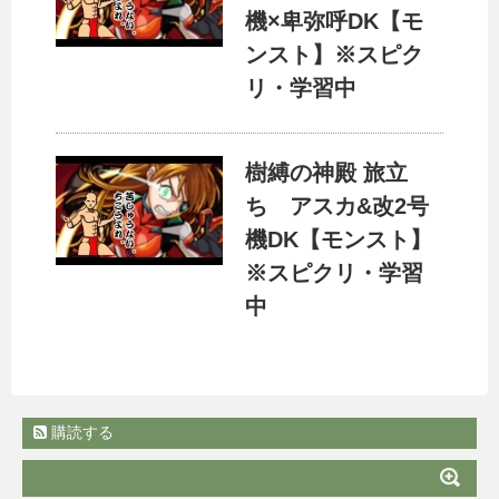
機×卑弥呼DK【モ
ンスト】※スピク
リ・学習中
樹縛の神殿 旅立
ち アスカ&改2号
機DK【モンスト】
※スピクリ・学習
中
購読する