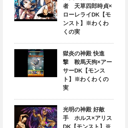
者 天草四郎時貞×
ローレライDK【モ
ンスト】※わくわ
くの実
獄炎の神殿 快進
撃 鞍馬天狗×アー
サーDK【モンス
ト】※わくわくの
実
光明の神殿 好敵
手 ホルス×アリス
DK【モンスト】※