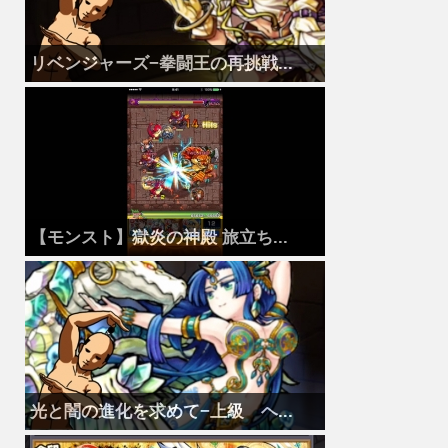
リベンジャーズ−拳闘王の再挑戦...
【モンスト】獄炎の神殿 旅立ち...
光と闇の進化を求めて−上級 ヘ...