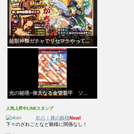
超獣神祭ガチャでリセマラやって...
光の秘境−偉大なる金管装甲 ソ...
人気上昇中LINEスタンプ
乱心！裸の殿様
New!
下々のざれごとなど殿様に関係なし！