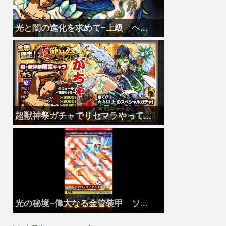
光と闇の進化を求めて−上級 ヘ...
超獣神祭ガチャでリセマラやって...
光の秘境−偉大なる金管装甲 ソ...