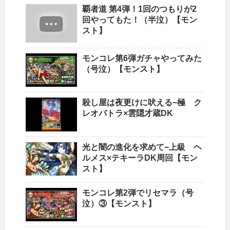
覇者道 第4弾！1回のつもりが2
回やってもた！（半泣）【モン
スト】
モンコレ第6弾ガチャやってみた
（号泣）【モンスト】
殺し屋は夜更けに吠える−極 ク
レオパトラ×雲隠才蔵DK
光と闇の進化を求めて−上級 ヘ
ルメス×テキーラDK周回【モン
スト】
モンコレ第2弾でリセマラ（号
泣）③【モンスト】