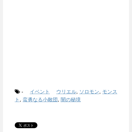
-
イベント
ウリエル
,
ソロモン
,
モンス
ト
,
蛮勇なる小敵団
,
闇の秘境