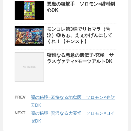
悪魔の狙撃手 ソロモン×緋村剣
心DK
モンコレ第3弾でリセマラ（号
泣）③もぉ、えぇかげんにして
くれ！【モンスト】
狡猾なる悪意の遺伝子-究極 サ
ラスヴァティ×モーツアルトDK
PREV
闇の秘境−豪快なる地獄医 ソロモン×弁財
天DK
NEXT
闇の秘境−贅沢なる大宴怪 ソロモン×ロイ
ゼDK