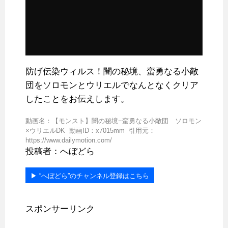
防げ伝染ウィルス！闇の秘境、蛮勇なる小敵
団をソロモンとウリエルでなんとなくクリア
したことをお伝えします。
動画名：【モンスト】闇の秘境−蛮勇なる小敵団 ソロモン
×ウリエルDK 動画ID：x7015mm 引用元：
https://www.dailymotion.com/
投稿者：へぼどら
▶︎ “へぼどら”のチャンネル登録はこちら
スポンサーリンク